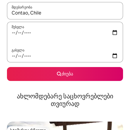
მდებარეობა
როცა შედეგები ხელმისაწვდომი გახდება, ნავიგაციისთვის გამ
შესვლა
გასვლა
ძიება
ახლომდებარე საცხოვრებლები
თვიურად