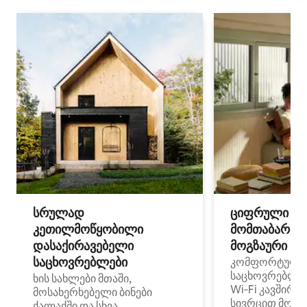
სრულად
ციფრული
კეთილმოწყობილი
მომთაბარეებ
დასაქირავებელი
მოგზაური სპ
საცხოვრებლები
კომფორტული
საცხოვრებლე
ხის სახლები მთაში,
Wi‑Fi კავშირი
მოსახერხებელი ბინები
სივრცით მობი
ქალაქში და სხვა