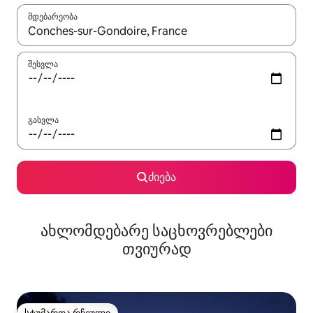
მდებარეობა
როცა შედეგები ხელმისაწვდომი გახდება, ნავიგაციისთვის გამ
შესვლა
გასვლა
ძიება
ახლომდებარე საცხოვრებლები
თვიურად