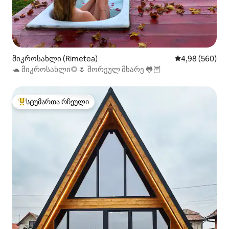
მიკროსახლი (Rimetea)
საშუალო შეფას
4,98 (560)
🐢 მიკროსახლი🌻🌷 შორეულ მხარე 🐸🦉
სტუმართა რჩეული
სტუმართა რჩეული მოწინავე ვარიანტი