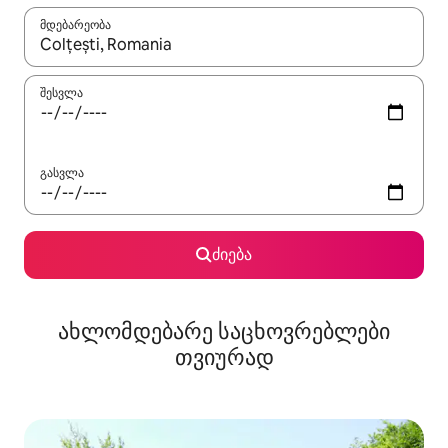
მდებარეობა
როცა შედეგები ხელმისაწვდომი გახდება, ნავიგაციისთვის გამ
შესვლა
გასვლა
ძიება
ახლომდებარე საცხოვრებლები
თვიურად