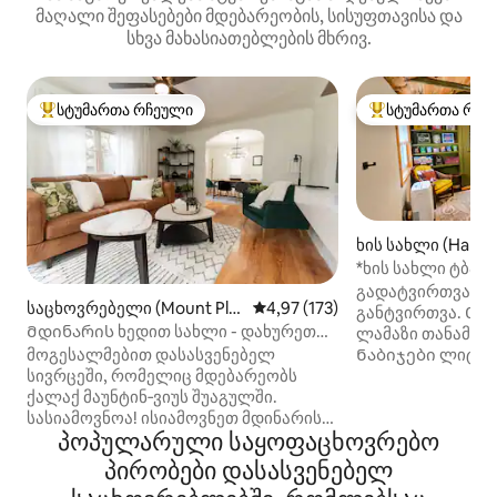
მაღალი შეფასებები მდებარეობის, სისუფთავისა და
სხვა მახასიათებლების მხრივ.
სტუმართა რჩეული
სტუმართა რჩე
სტუმართა რჩეული მოწინავე ვარიანტი
სტუმართა რჩეული
ხის სახლი (Harris
*ხის სახლი ტბაზ
კაიაკებით | შინა
გადატვირთვა. და
საცხოვრებელი (Mount Ple
საშუალო შეფასებაა 5‑დან 4,9
4,97 (173)
კოცონის ადგილ
განტვირთვა. Თქვენ მოგეწონებათ ეს
asant)
Მდინარის ხედით სახლი - დახურეთ
ლამაზი თანამედრ
CMU და კაზინო
Ნაბიჯები ლიტლ 
მოგესალმებით დასასვენებელ
რომელზეც ტბაზე
სივრცეში, რომელიც მდებარეობს
ლოჯია, რომელსაც
ქალაქ მაუნტინ‑ვიუს შუაგულში.
ფლობს. ✅ კაიაკები შედის! ✅ გარე
სასიამოვნოა! ისიამოვნეთ მდინარის
პოპულარული საყოფაცხოვრებო
გასართობი სივრცე ✅პიკნიკის მა
ხედით პირად და მშვიდ ადგილას.
✅ Firepit ✅Კორნჰოლი ✅დარტი.
Გაისეირნეთ ახლომდებარე
პირობები დასასვენებელ
✅ყავა, Nespresso და ჩ
რესტორნებსა და ყავახანებში ან