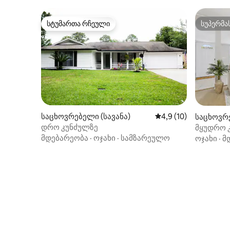
სტუმართა რჩეული
სუპერმა
სტუმართა რჩეული
სუპერმა
საცხოვრებელი (სავანა)
საშუალო შეფასებაა 
4,9 (10)
საცხოვრე
დრო კუნძულზე
მყუდრო კ
და ქალა
მდებარეობა
·
ოჯახი
·
სამზარეულო
ოჯახი
·
მ