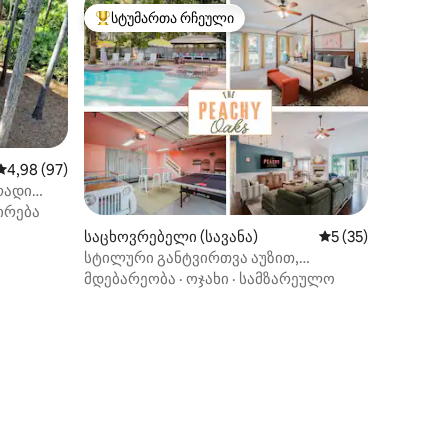
სტუმართა რჩეული
არიანტი
სტუმართა რჩეული მოწინავე ვარიანტი
საშუალო შეფასებაა 5‑დან 4,98, 97 მიმოხილვა
4,98 (97)
ირადი
ირება
საცხოვრებელი (სავანა)
საშუალო შეფასება
5 (35)
სტილური განტვირთვა აუზით,
ჰიდრომასაჟიანი ვანით და კარაოკეთი
მდებარეობა
·
ოჯახი
·
სამზარეულო
ილვა