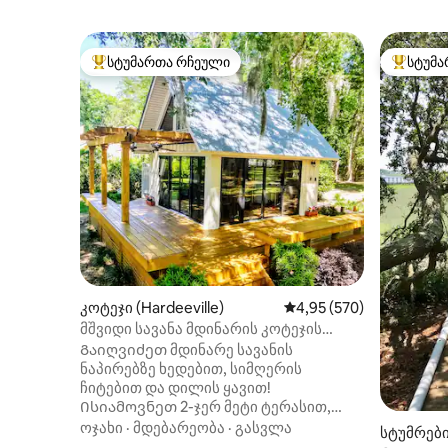
სტუმართა რჩეული
სტუმა
სტუმართა რჩეული მოწინავე ვარიანტი
სტუმართ
კოტეჯი (Hardeeville)
საშუალო შეფასებაა 5‑
4,95 (570)
მშვიდი სავანა მდინარის კოტეჯის
ხედებით+საუზმე
Გაიღვიძეთ მდინარე სავანის
ნაპირებზე ხედებით, სიმღერის
ჩიტებით და დილის ყავით!
Ისიამოვნეთ 2-ჯერ მეტი ტერასით,
კედლის შუშის სრული კარებით,
ოჯახი
·
მდებარეობა
·
გასვლა
სტუმრებ
ლითონის სახურავის წვიმით, 2