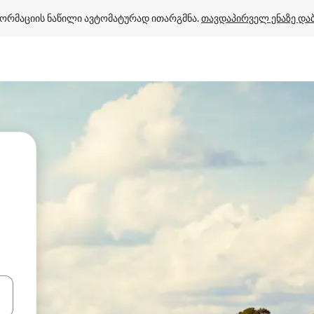
ორმაციის ნაწილი ავტომატურად ითარგმნა. 
თავდაპირველ ენაზე და
ციისთვის გამოიყენეთ კლავიშები ზემოთ/ქვემოთ მიმართული ისრებით 