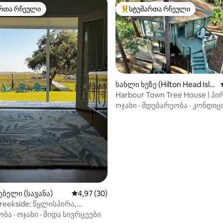
რთა რჩეული
სტუმართა რჩეული
ა რჩეული მოწინავე ვარიანტი
სტუმართა რჩეული მოწინავე ვ
‑დან 4,96, 48 მიმოხილვა
სახლი ხეზე (Hilton Head Isla
nd)
Harbour Town Tree House | პ
ოფისი | HT‑ის აუზი
ოჯახი
·
მდებარეობა
·
კონდიც
ბელი (სავანა)
საშუალო შეფასებაა 5‑დან 4,97, 30 მიმოხ
4,97 (30)
reekside: წყლისპირა,
 და ტაიბის კუნძულთან ახლოს
ობა
·
ოჯახი
·
შიდა სივრცეები