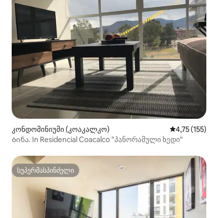
კონდომინიუმი (კოაკალკო)
საშუალო შეფა
4,75 (155)
Ბინა. In Residencial Coacalco "პანორამული ხედი"
სუპერმასპინძელი
სუპერმასპინძელი