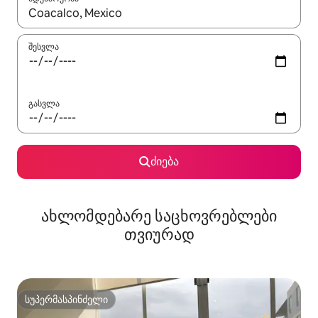
როცა შედეგები ხელმისაწვდომი გახდება, ნავიგაციისთვის გამ
შესვლა
გასვლა
ძიება
ახლომდებარე საცხოვრებლები
თვიურად
სუპერმასპინძელი
სუპერმასპინძელი