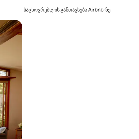
საცხოვრებლის განთავსება Airbnb‑ზე
ან შეხებისა თუ თითის გასმის ჟესტები.