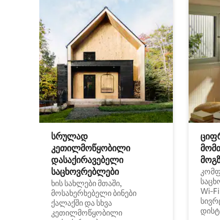
სრულად
ციფ
კეთილმოწყობილი
მომ
დასაქირავებელი
მოგზ
საცხოვრებლები
კომ
საცხ
ხის სახლები მთაში,
Wi‑F
მოსახერხებელი ბინები
სივრ
ქალაქში და სხვა
დისტ
კეთილმოწყობილი