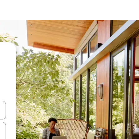
ციისთვის გამოიყენეთ კლავიშები ზემოთ/ქვემოთ მიმართული ისრებით 