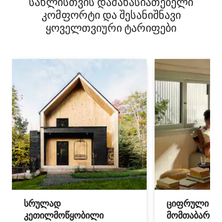
სახლისთვის დამახასიათებელი
კომფორტი და შესანიშნავი
ყოველთვიური ტარიფები
სრულად
ციფრული
კეთილმოწყობილი
მომთაბარეებ