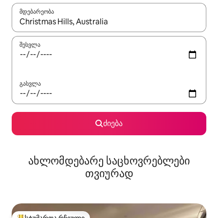
მდებარეობა
როცა შედეგები ხელმისაწვდომი გახდება, ნავიგაციისთვის გამ
შესვლა
გასვლა
ძიება
ახლომდებარე საცხოვრებლები
თვიურად