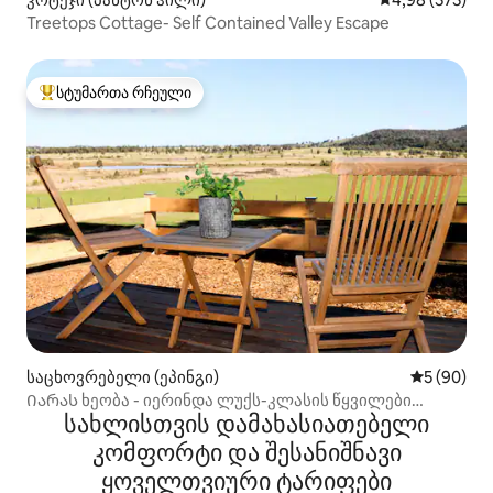
Treetops Cottage- Self Contained Valley Escape
სტუმართა რჩეული
სტუმართა რჩეული მოწინავე ვარიანტი
საცხოვრებელი (ეპინგი)
საშუალო შ
5 (90)
Იარას ხეობა - იერინდა ლუქს-კლასის წყვილები
სახლისთვის დამახასიათებელი
განმარტოვდებიან.
კომფორტი და შესანიშნავი
ყოველთვიური ტარიფები