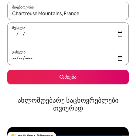
მდებარეობა
როცა შედეგები ხელმისაწვდომი გახდება, ნავიგაციისთვის გამ
შესვლა
გასვლა
ძიება
ახლომდებარე საცხოვრებლები
თვიურად