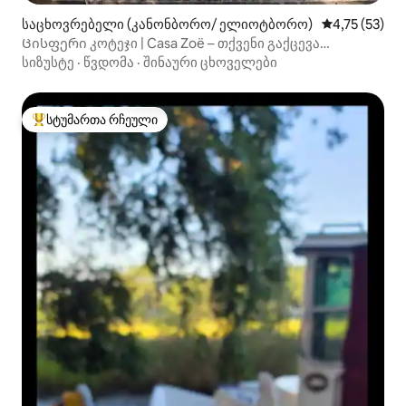
საცხოვრებელი (კანონბორო/ ელიოტბორო)
საშუალო შეფ
4,75 (53)
Ცისფერი კოტეჯი | Casa Zoë – თქვენი გაქცევა
ჩარლსტონში
სიზუსტე
·
წვდომა
·
შინაური ცხოველები
სტუმართა რჩეული
სტუმართა რჩეული მოწინავე ვარიანტი