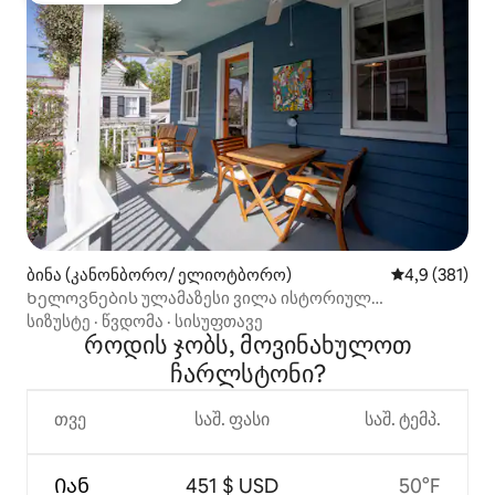
ბინა (კანონბორო/ ელიოტბორო)
საშუალო შეფ
4,9 (381)
Ხელოვნების ულამაზესი ვილა ისტორიულ
შარლსტონში, სამხრეთ კაროლინის შტატი
სიზუსტე
·
წვდომა
·
სისუფთავე
როდის ჯობს, მოვინახულოთ
ჩარლსტონი?
თვე
საშ. ფასი
საშ. ტემპ.
Იან
451 $ USD
50°F