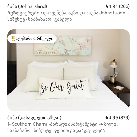
ბინა (Johns Island)
საშუალო შეფას
4,94 (263)
Მეზღვაურების დასვენება: აუზი და საუნა Johns Island
SC Retreat
სიზუსტე
·
სააბაზანო
·
გასვლა
სტუმართა რჩეული
სტუმართა რჩეული მოწინავე ვარიანტი
ბინა (დასავლეთი აშლი)
საშუალო შეფას
4,99 (379)
1~Southern Charm~პირადი აპარტამენტი~4 მილი
ქალაქის ცენტრამდე
სააბაზანო
·
სიზუსტე
·
ფეხით გადაადგილება