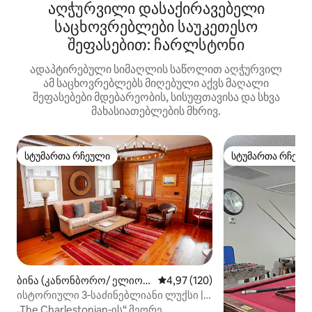
აღჭურვილი დასაქირავებელი
საცხოვრებლები საუკეთესო
შეფასებით: ჩარლსტონი
ადაპტირებული სიმაღლის საწოლით აღჭურვილ
ამ საცხოვრებლებს მიღებული აქვს მაღალი
შეფასებები მდებარეობის, სისუფთავისა და სხვა
მახასიათებლების მხრივ.
სტუმართა რჩეული
სტუმართა რჩეულ
სტუმართა რჩეული
სტუმართა რჩეულ
ბინა (კანონბორო/ ელიოტ
საშუალო შეფასებაა 5‑დან 4,97
4,97 (120)
ბორო)
ისტორიული 3‑საძინებლიანი ლუქსი |
2 სრული სააბაზანო | 6 ადამიანისთვის
„The Charlestonian‑ის“ მეორე