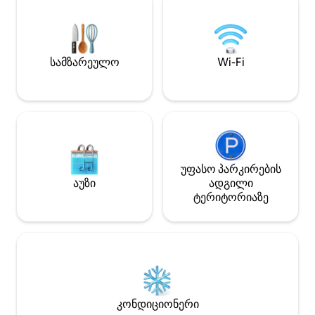
Გართობა: აუზის 
ვიდეოთამაშები 
7 წუთში პლაჟზე 
ჩარლსტონის ცენტრში! ქ
სამზარეულო
Wi-Fi
დასასვენებლად 
მოდიხართ? Თავი
როგორც საკუთარ სახლშ
ST260220 
უფასო პარკირების
აუზი
ადგილი
ტერიტორიაზე
კონდიციონერი