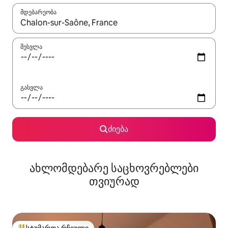
მდებარეობა
როცა შედეგები ხელმისაწვდომი გახდება, ნავიგაციისთვის გამ
შესვლა
გასვლა
ძიება
ახლომდებარე საცხოვრებლები
თვიურად