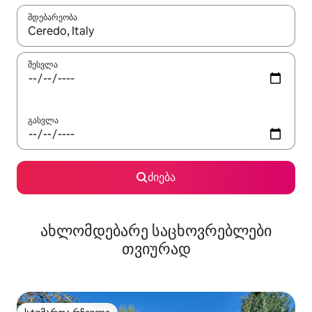
მდებარეობა
როცა შედეგები ხელმისაწვდომი გახდება, ნავიგაციისთვის გამ
შესვლა
გასვლა
ძიება
ახლომდებარე საცხოვრებლები
თვიურად