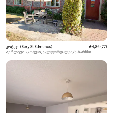
კოტეჯი (Bury St Edmunds)
საშუალო შეფა
4,86 (77)
Კერლევის კოტეჯი, აკლფორდ-ლეიკს-ბარნსი