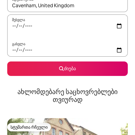
როცა შედეგები ხელმისაწვდომი გახდება, ნავიგაციისთვის გამ
შესვლა
გასვლა
ძიება
ახლომდებარე საცხოვრებლები
თვიურად
სტუმართა რჩეული
სტუმართა რჩეული