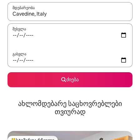
მდებარეობა
როცა შედეგები ხელმისაწვდომი გახდება, ნავიგაციისთვის გამ
შესვლა
გასვლა
ძიება
ახლომდებარე საცხოვრებლები
თვიურად