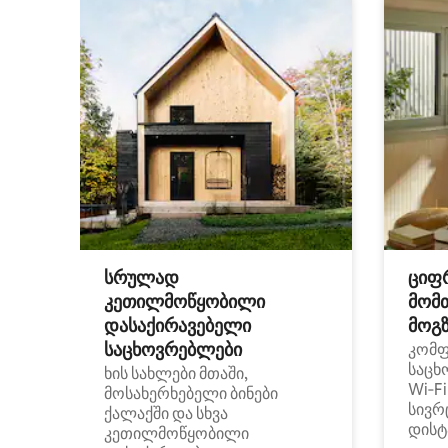
სრულად
ციფ
კეთილმოწყობილი
მომ
დასაქირავებელი
მოგზ
საცხოვრებლები
კომ
საცხ
ხის სახლები მთაში,
Wi‑F
მოსახერხებელი ბინები
სივრ
ქალაქში და სხვა
დისტ
კეთილმოწყობილი