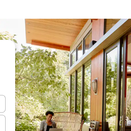
ციისთვის გამოიყენეთ კლავიშები ზემოთ/ქვემოთ მიმართული ისრებით 