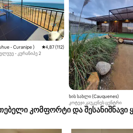
‑დან 4,92, 13 მიმოხილვა
luhue - Curanipe )
საშუალო შეფასებაა 5‑დან 4,87, 112 მიმოხ
4,87 (112)
პელუუე - კურანიპე 2
ხის სახლი (Cauquenes)
კოტეჯი კაუკენეს ცენტრი
თებელი კომფორტი და შესანიშნავი