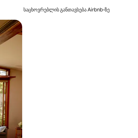
საცხოვრებლის განთავსება Airbnb‑ზე
ან შეხებისა თუ თითის გასმის ჟესტები.