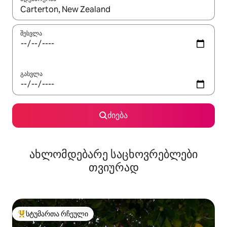
როცა შედეგები ხელმისაწვდომი გახდება, ნავიგაციისთვის გამ
შესვლა
გასვლა
ძიება
ახლომდებარე საცხოვრებლები
თვიურად
სტუმართა რჩეული
სტუმართა რჩეული მოწინავე ვარიანტი