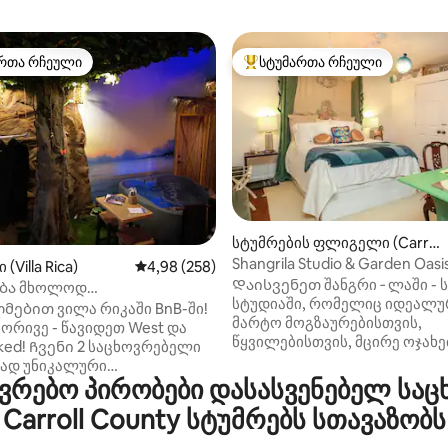
რთა რჩეული
სტუმართა რჩეული
ა რჩეული მოწინავე ვარიანტი
სტუმართა რჩეული მოწინავე ვ
‑დან 4,93, 29 მიმოხილვა
სტუმრების ფლიგელი (Carroll
ton)
Shangrila Studio & Garden Oasi
(Villa Rica)
საშუალო შეფასებაა 5‑დან 4,98, 258 მიმოხ
4,98 (258)
UWG‑ისა და Square‑ის მახ
Დაისვენეთ შანგრი ‑ ლაში - 
ბა მხოლოდ
სტუდიაში, რომელიც იდეალუ
ლებისთვის. Კუნძულის
მებით ვილა რიკაში BnB-ში!
მარტო მოგზაურებისთვის,
ს აპარტამენტი!
რივე - წავიდეთ West და
წყვილებისთვის, მცირე ოჯახე
ked! Ჩვენი 2 საცხოვრებელი
ან შემოქმედებისთვის, რომლ
ად უნიკალური
შთაგონებისა და განახლების
რებო პირობები დასასვენებელ საც
ლებაა. Ინდივიდუალური
მაძიებლებს ეძებენ. Შანგრი
 ოთახები! Არა 4 კედელი,
Carroll County სტუმრებს სთავაზობს
მდებარეობს მშვიდ უბანში, მ
ა ავეჯი. Შეგიძლიათ
მოხერხებულად ახლოსაა
რ ადგილას მიიღოთ. Ჩვენ