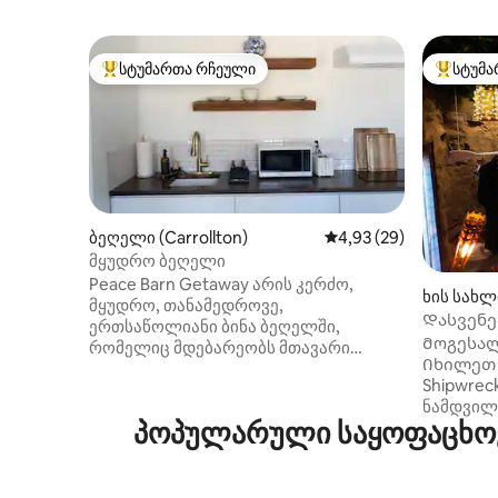
სტუმართა რჩეული
სტუმა
სტუმართა რჩეული მოწინავე ვარიანტი
სტუმართ
ბეღელი (Carrollton)
საშუალო შეფასებაა 5
4,93 (29)
მყუდრო ბეღელი
Peace Barn Getaway არის კერძო,
ხის სახლი 
მყუდრო, თანამედროვე,
Დასვენე
ერთსაწოლიანი ბინა ბეღელში,
ზრდასრუ
Მოგესალ
რომელიც მდებარეობს მთავარი
ფანტაზიი
Იხილეთ ო
სახლის უკან. აქ შეგიძლიათ მშვიდად
Shipwrec
განიტვირთოთ ქალაქიდან სულ რაღაც
ნამდვილ
6,5 კილომეტრში. საცხოვრებელში
პოპულარული საყოფაცხოვ
გამოცდი
არის ერთი საძინებელი, ერთი სრული
თემატური
სააბაზანო, სამზარეულო‑კუთხე
ხალიჩა დ
და მისაღები ოთახი, რომელშიც დგას
ნებისმიე
152‑190 სმ ზომის საწოლად