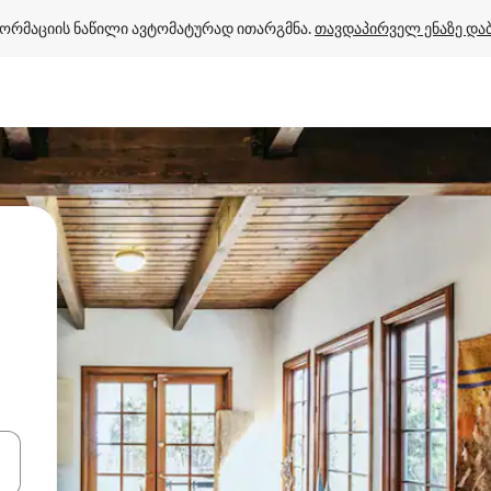
ორმაციის ნაწილი ავტომატურად ითარგმნა. 
თავდაპირველ ენაზე და
ციისთვის გამოიყენეთ კლავიშები ზემოთ/ქვემოთ მიმართული ისრებით 