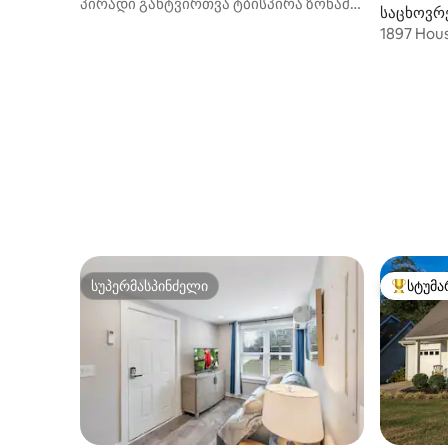
პირადი განტვირთვა ტბისპირა ზონაში
საცხოვრე
| აუზი • პირსი • კოცონის დასანთები
1897 Hous
ადგილი
Square, 
სუპერმასპინძელი
სტუმა
სუპერმასპინძელი
სტუმართ