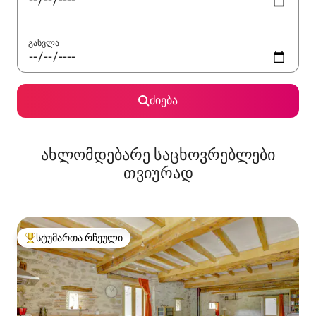
გასვლა
ძიება
ახლომდებარე საცხოვრებლები
თვიურად
სტუმართა რჩეული
სტუმართა რჩეული მოწინავე ვარიანტი