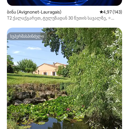
ბინა (Avignonet-Lauragais)
საშუალო შეფა
4,97 (143)
T2 ქალაქგარეთ, ტულუზადან 30 წუთის სავალზე, ⭐
ჯაკუზი/ᲡᲞᲐ ⭐
სუპერმასპინძელი
სუპერმასპინძელი