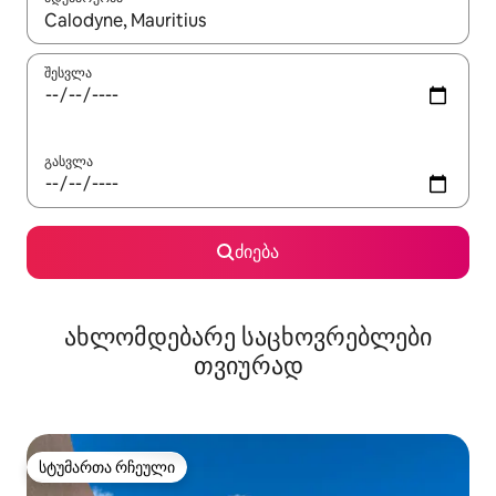
როცა შედეგები ხელმისაწვდომი გახდება, ნავიგაციისთვის გამ
შესვლა
გასვლა
ძიება
ახლომდებარე საცხოვრებლები
თვიურად
სტუმართა რჩეული
სტუმართა რჩეული