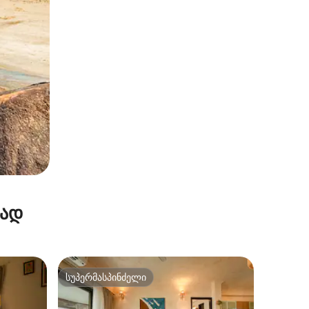
რად
სუპერმასპინძელი
არიანტი
სუპერმასპინძელი