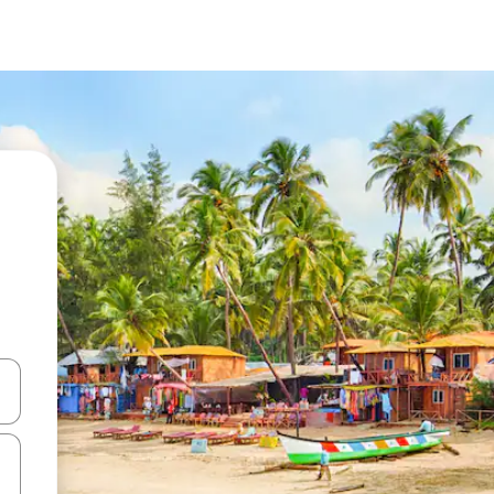
ციისთვის გამოიყენეთ კლავიშები ზემოთ/ქვემოთ მიმართული ისრებით 