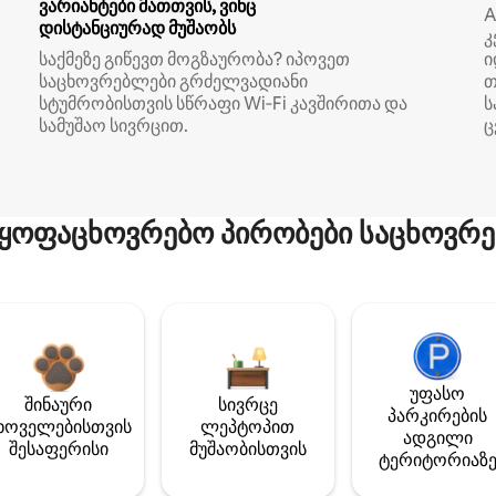
ვარიანტები მათთვის, ვინც
A
დისტანციურად მუშაობს
კ
საქმეზე გიწევთ მოგზაურობა? იპოვეთ
ი
საცხოვრებლები გრძელვადიანი
თ
სტუმრობისთვის სწრაფი Wi‑Fi კავშირითა და
ს
სამუშაო სივრცით.
ც
ყოფაცხოვრებო პირობები საცხოვრე
უფასო
შინაური
სივრცე
პარკირების
ხოველებისთვის
ლეპტოპით
ადგილი
შესაფერისი
მუშაობისთვის
ტერიტორიაზ