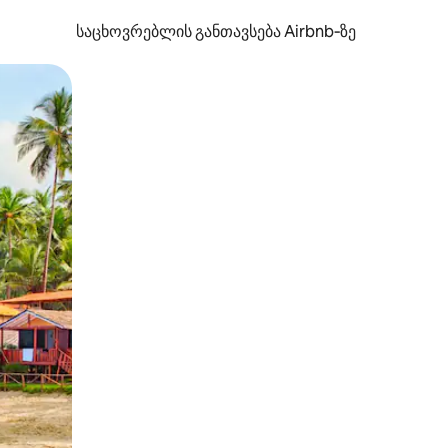
საცხოვრებლის განთავსება Airbnb‑ზე
ან შეხებისა თუ თითის გასმის ჟესტები.