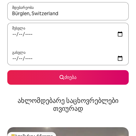
მდებარეობა
როცა შედეგები ხელმისაწვდომი გახდება, ნავიგაციისთვის გამ
შესვლა
გასვლა
ძიება
ახლომდებარე საცხოვრებლები
თვიურად