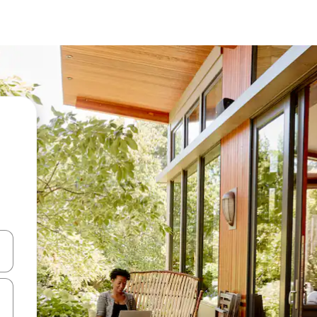
ციისთვის გამოიყენეთ კლავიშები ზემოთ/ქვემოთ მიმართული ისრებით 