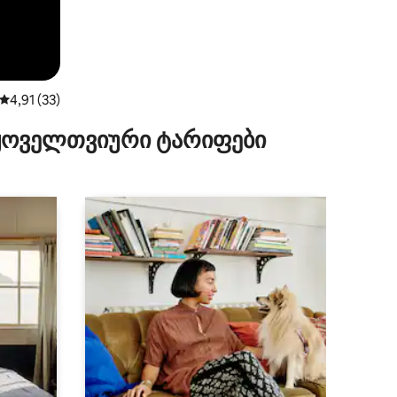
საშუალო შეფასებაა 5‑დან 4,91, 33 მიმოხილვა
4,91 (33)
 ყოველთვიური ტარიფები