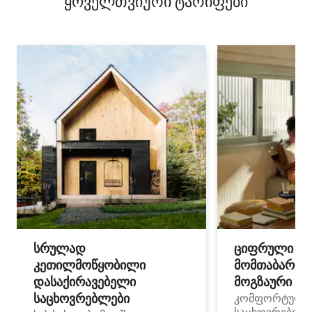
ყოველთვიური ტარიფები
სრულად
ციფრული
კეთილმოწყობილი
მომთაბარეებ
დასაქირავებელი
მოგზაური სპ
საცხოვრებლები
კომფორტული