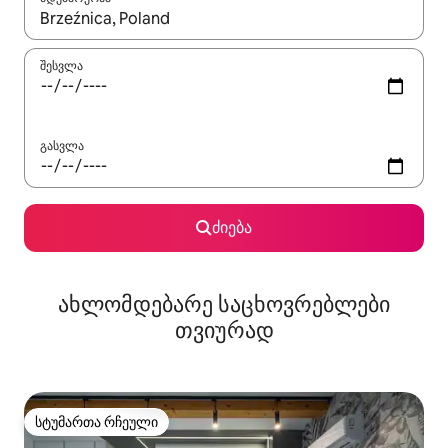
როცა შედეგები ხელმისაწვდომი გახდება, ნავიგაციისთვის გამ
შესვლა
გასვლა
ძიება
ახლომდებარე საცხოვრებლები
თვიურად
სტუმართა რჩეული
სტუმართა რჩეული