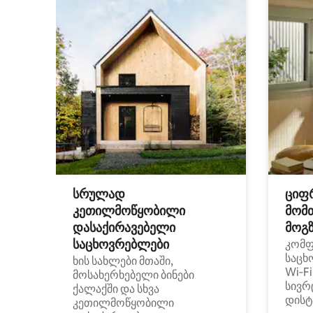
სრულად
ციფ
კეთილმოწყობილი
მომ
დასაქირავებელი
მოგზ
საცხოვრებლები
კომ
საცხ
ხის სახლები მთაში,
Wi‑F
მოსახერხებელი ბინები
სივრ
ქალაქში და სხვა
დისტ
კეთილმოწყობილი