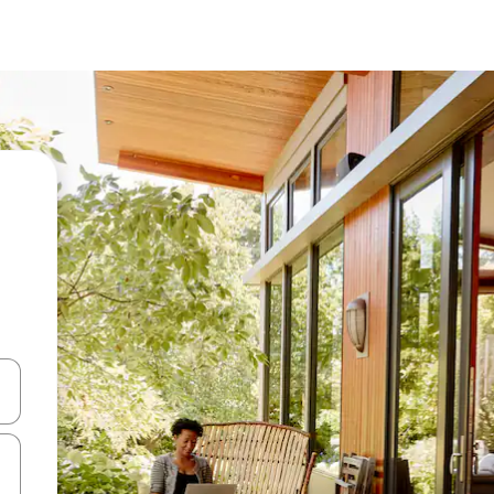
ციისთვის გამოიყენეთ კლავიშები ზემოთ/ქვემოთ მიმართული ისრებით 