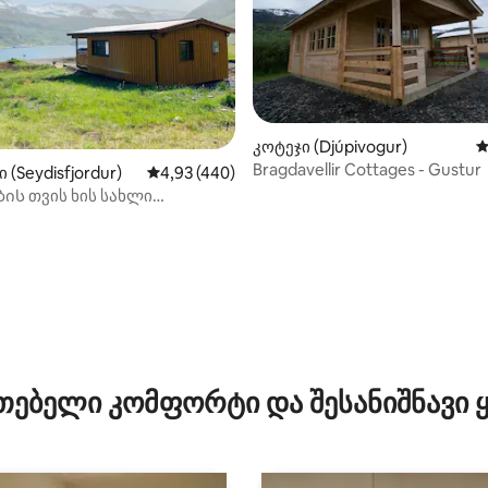
კოტეჯი (Djúpivogur)
ს
Bragdavellir Cottages - Gustur
დან 4,53, 212 მიმოხილვა
 (Seydisfjordur)
საშუალო შეფასებაა 5‑დან 4,93, 440 მიმოხ
4,93 (440)
ს თვის ხის სახლი
აჟიანი აუზითა და
რზე ნადირობით
თებელი კომფორტი და შესანიშნავი