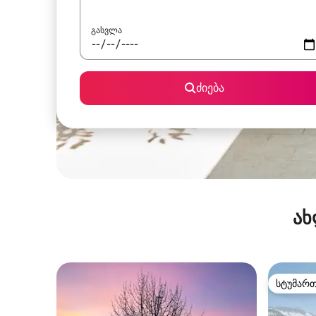
გასვლა
ძიება
ახ
სტუმარ
სტუმარ