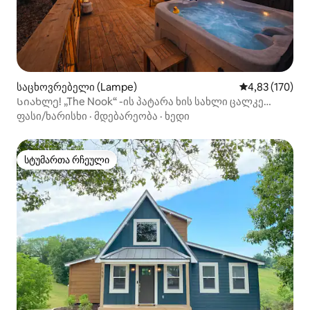
საცხოვრებელი (Lampe)
საშუალო შეფა
4,83 (170)
Სიახლე! „The Nook“ -ის პატარა ხის სახლი ცალკე
ჰიდრომასაჟიანი აუზით!
ფასი/ხარისხი
·
მდებარეობა
·
ხედი
სტუმართა რჩეული
სტუმართა რჩეული