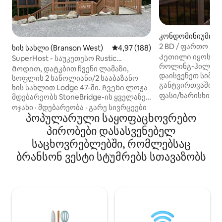
კონდომინიუმი (B
2 BD / ფართო კო
ხის სახლი (Branson West)
საშუალო შეფასებაა 5‑დან 4,97
4,97 (188)
შესანიშნავი ხედ
Კეთილი იყოს თქ
SuperHost - საუკეთესო Rustic
როლინგ-ჰილზის
სალონში StoneBridge!
Მოდით, დატკბით ჩვენი ლამაზი,
დაისვენეთ სიმშვ
სოფლის 2 საწოლიანი/2 სააბაზანო
განტვირთვაში! Ეს ფართო 2-
ხის სახლით Lodge 47-ში. Ჩვენი ლოჟა
საძინებლიანი პე
ფასი/ხარისხი
·
მ
მდებარეობს StoneBridge-ის ყველაზე
პოინტში, საიდა
წყნარ მონაკვეთში. Დაჯავშნეთ
ოჯახი
·
მდებარეობა
·
გარე სივრცეები
ხედები იშლება მ
თავდაჯერებულად, რადგან
პოპულარული საყოფაცხოვრებო
Ბრენსონის საუკ
გამოცდილი სუპერმასპინძლები
პირობები დასასვენებელ
ღირსშესანიშნაო
შესანიშნავი მიმოხილვებით
საცხოვრებლებში, რომლებსაც
წუთის სავალზე, 
გამოირჩევიან და უკვე რამდენიმე
მდებარე ეს კონდ
წელია, რაც სუპერმასპინძელი ვართ.
ბრანსონ ვესტი სტუმრებს სთავაზობს
აერთიანებს კომ
**შენიშვნა: მე ჩემს ტარიფებში ვფარავ
კომფორტს - მარ
თქვენს გადასახადს ავტომობილზე
მღელვარებაზე, 
დღეში 7 $-ის ოდენობით! Თქვენ და
განტვირთვის ვარი
თქვენი ოჯახის წევრები დატკბებით
კონდომინიუმში ა
ოზარკების სიმშვიდითა და სიმშვიდით,
ორადგილიანი ო
ასევე, გექნებათ ვერცხლისფერი
საწოლები და გამ
დოლარის ქალაქიდან, ლენდინგისა