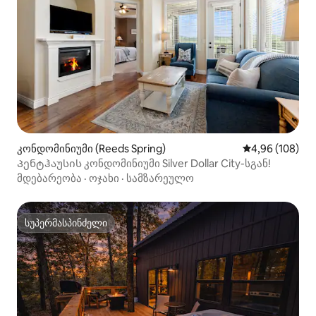
კონდომინიუმი (Reeds Spring)
საშუალო შეფას
4,96 (108)
Პენტჰაუსის კონდომინიუმი Silver Dollar City-სგან!
მდებარეობა
·
ოჯახი
·
სამზარეულო
სუპერმასპინძელი
სუპერმასპინძელი