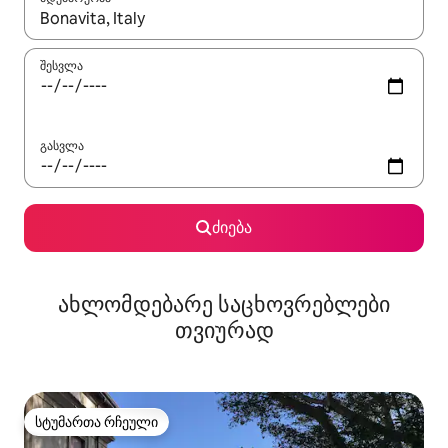
როცა შედეგები ხელმისაწვდომი გახდება, ნავიგაციისთვის გამ
შესვლა
გასვლა
ძიება
ახლომდებარე საცხოვრებლები
თვიურად
სტუმართა რჩეული
სტუმართა რჩეული