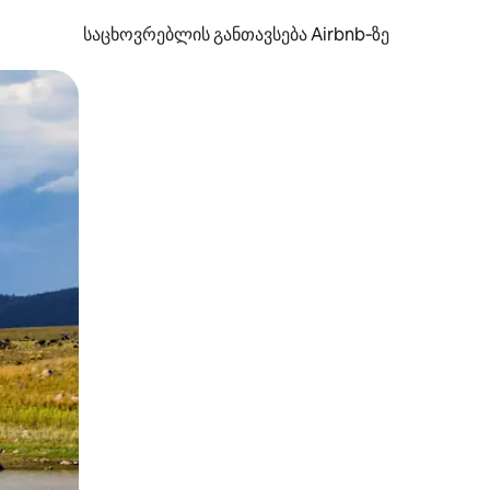
საცხოვრებლის განთავსება Airbnb‑ზე
ან შეხებისა თუ თითის გასმის ჟესტები.