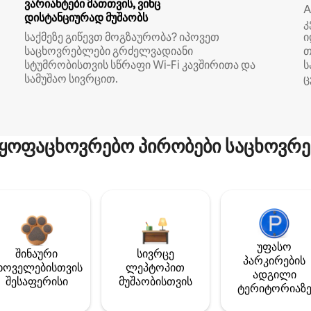
ვარიანტები მათთვის, ვინც
A
დისტანციურად მუშაობს
კ
საქმეზე გიწევთ მოგზაურობა? იპოვეთ
ი
საცხოვრებლები გრძელვადიანი
თ
სტუმრობისთვის სწრაფი Wi‑Fi კავშირითა და
ს
სამუშაო სივრცით.
ც
ყოფაცხოვრებო პირობები საცხოვრე
უფასო
შინაური
სივრცე
პარკირების
ხოველებისთვის
ლეპტოპით
ადგილი
შესაფერისი
მუშაობისთვის
ტერიტორიაზ