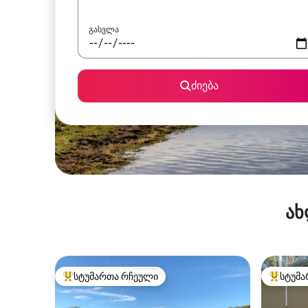
გასვლა
ძიება
ახ
სტუმართა რჩეული
სტუმა
სტუმართა რჩეული მოწინავე ვარიანტი
სტუმართ