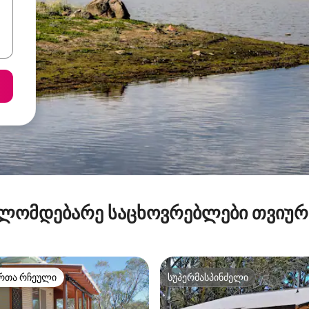
ლომდებარე საცხოვრებლები თვიუ
რთა რჩეული
სუპერმასპინძელი
ა რჩეული მოწინავე ვარიანტი
სუპერმასპინძელი