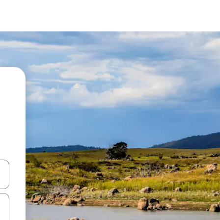
ციისთვის გამოიყენეთ კლავიშები ზემოთ/ქვემოთ მიმართული ისრებით 