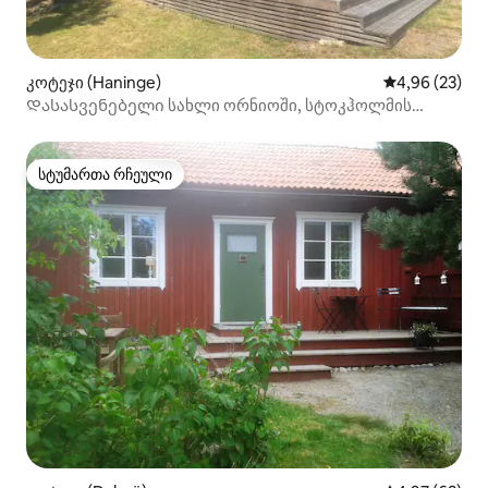
კოტეჯი (Haninge)
საშუალო შეფა
4,96 (23)
Დასასვენებელი სახლი ორნიოში, სტოკჰოლმის
არქიპელაგში
სტუმართა რჩეული
სტუმართა რჩეული