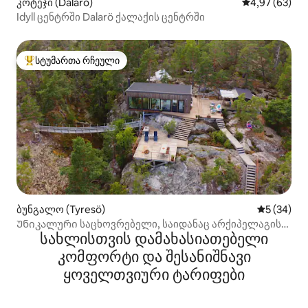
კოტეჯი (Dalarö)
საშუალო შეფა
4,97 (63)
Idyll ცენტრში Dalarö ქალაქის ცენტრში
სტუმართა რჩეული
სტუმართა რჩეული მოწინავე ვარიანტი
ბუნგალო (Tyresö)
საშუალო შ
5 (34)
Უნიკალური საცხოვრებელი, საიდანაც არქიპელაგის
სახლისთვის დამახასიათებელი
კილომეტრიანი ხედები იშლება
კომფორტი და შესანიშნავი
ყოველთვიური ტარიფები