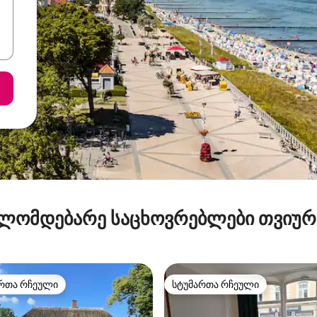
ლომდებარე საცხოვრებლები თვიუ
რთა რჩეული
სტუმართა რჩეული
ა რჩეული მოწინავე ვარიანტი
სტუმართა რჩეული