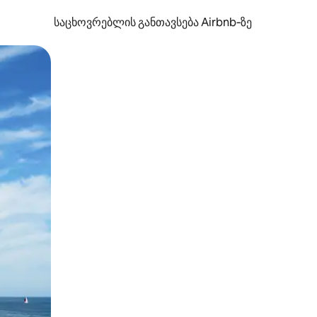
საცხოვრებლის განთავსება Airbnb‑ზე
ან შეხებისა თუ თითის გასმის ჟესტები.