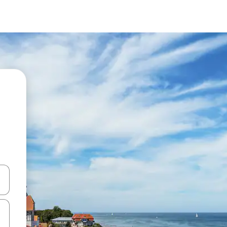
ციისთვის გამოიყენეთ კლავიშები ზემოთ/ქვემოთ მიმართული ისრებით 