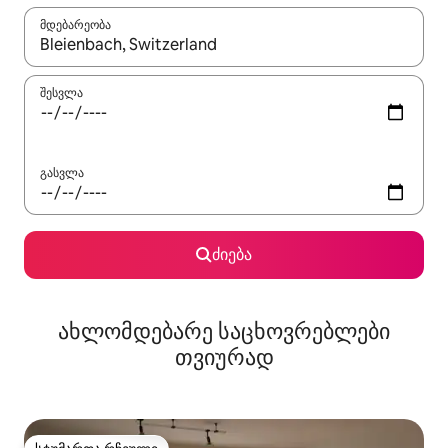
მდებარეობა
როცა შედეგები ხელმისაწვდომი გახდება, ნავიგაციისთვის გამ
შესვლა
გასვლა
ძიება
ახლომდებარე საცხოვრებლები
თვიურად