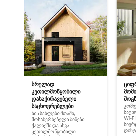
სრულად
ციფ
კეთილმოწყობილი
მომ
დასაქირავებელი
მოგზ
საცხოვრებლები
კომ
საცხ
ხის სახლები მთაში,
Wi‑F
მოსახერხებელი ბინები
სივრ
ქალაქში და სხვა
დისტ
კეთილმოწყობილი