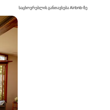
საცხოვრებლის განთავსება Airbnb‑ზე
ან შეხებისა თუ თითის გასმის ჟესტები.