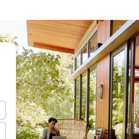
ციისთვის გამოიყენეთ კლავიშები ზემოთ/ქვემოთ მიმართული ისრებით 