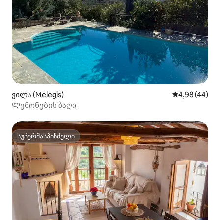
ვილა (Melegís)
საშუალო შეფა
4,98 (44)
Ლემონების ბაღი
სუპერმასპინძელი
სუპერმასპინძელი