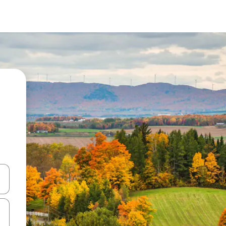
ციისთვის გამოიყენეთ კლავიშები ზემოთ/ქვემოთ მიმართული ისრებით 