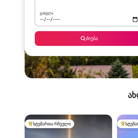
გასვლა
ძიება
ახ
სტუმართა რჩეული
სტუმა
სტუმართა რჩეული მოწინავე ვარიანტი
სტუმართ