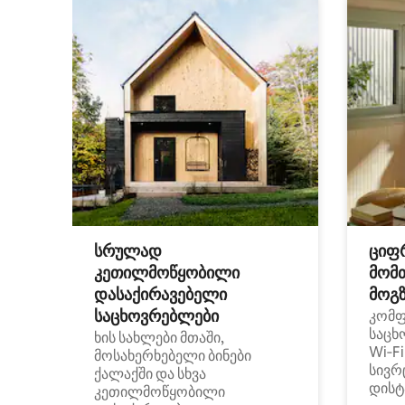
სრულად
ციფ
კეთილმოწყობილი
მომ
დასაქირავებელი
მოგზ
საცხოვრებლები
კომ
საცხ
ხის სახლები მთაში,
Wi‑F
მოსახერხებელი ბინები
სივრ
ქალაქში და სხვა
დისტ
კეთილმოწყობილი