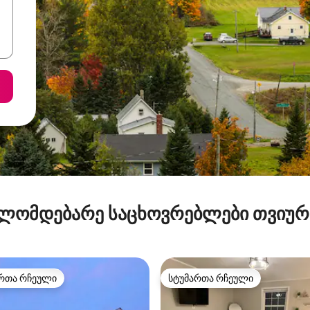
ლომდებარე საცხოვრებლები თვიუ
რთა რჩეული
სტუმართა რჩეული
ა რჩეული მოწინავე ვარიანტი
სტუმართა რჩეული