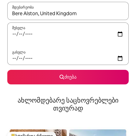
მდებარეობა
როცა შედეგები ხელმისაწვდომი გახდება, ნავიგაციისთვის გამ
შესვლა
გასვლა
ძიება
ახლომდებარე საცხოვრებლები
თვიურად