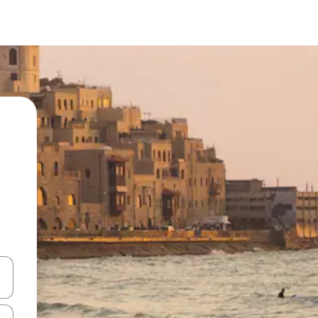
ციისთვის გამოიყენეთ კლავიშები ზემოთ/ქვემოთ მიმართული ისრებით 