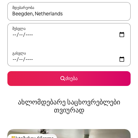
მდებარეობა
როცა შედეგები ხელმისაწვდომი გახდება, ნავიგაციისთვის გამ
შესვლა
გასვლა
ძიება
ახლომდებარე საცხოვრებლები
თვიურად