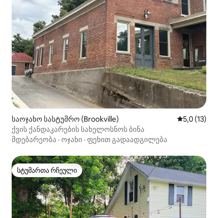
საოჯახო სასტუმრო (Brookville)
საშუალო შე
5,0 (13)
ქვის ქანდაკარების სახელოსნოს ბინა
მდებარეობა
·
ოჯახი
·
ფეხით გადაადგილება
სტუმართა რჩეული
სტუმართა რჩეული