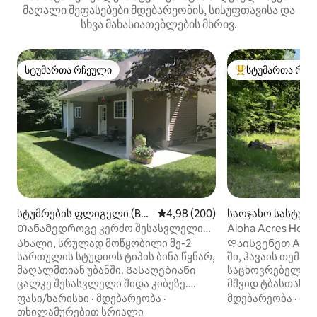
მაღალი შეფასებები მდებარეობის, სისუფთავისა და
სხვა მახასიათებლების მხრივ.
სტუმართა რჩეული
სტუმართა რჩე
სტუმართა რჩეული
სტუმართა რჩეული
სტუმრების ფლიგელი (Bat
საშუალო შეფასებაა 5‑დან 4,98
4,98 (200)
საოჯახო სასტუმრ
esville)
Თანამედროვე კერძო შესასვლელი
Aloha Acres Hom
სტუდიო ბინა გახანგრძლივებული/
Ახალი, სრულად მოწყობილი მე-2
Დაისვენეთ Aloha
არასასიამოვნო
სართულის სტუდიოს ტიპის ბინა წყნარ,
ში, ჰავაის თემა
მაღალმთიან უბანში. Გასაღებიანი
საცხოვრებელში,
ცალკე შესასვლელი შიდა კიბეზე.
მშვიდ ტბასთან. 
Დაახლოებით 800 კვ. ფუტი. Ხის
ფერმერული ცხო
ფასი/ხარისხი
·
მდებარეობა
·
მდებარეობა
·
ოჯ
იატაკი, შესანიშნავი ოთახი, ძალიან
გარშემორტყმული
თხილამურებით სრიალი