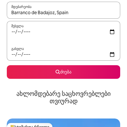
მდებარეობა
როცა შედეგები ხელმისაწვდომი გახდება, ნავიგაციისთვის გამ
შესვლა
გასვლა
ძიება
ახლომდებარე საცხოვრებლები
თვიურად