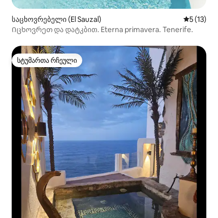
საცხოვრებელი (El Sauzal)
საშუალო 
5 (13)
Იცხოვრეთ და დატკბით. Eterna primavera. Tenerife.
სტუმართა რჩეული
სტუმართა რჩეული