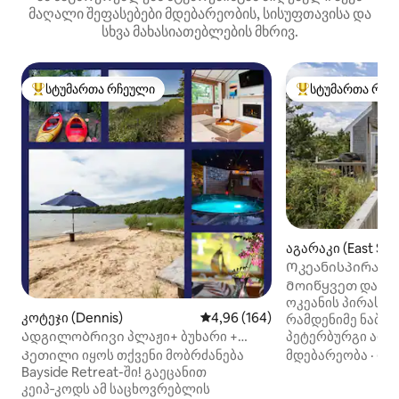
მაღალი შეფასებები მდებარეობის, სისუფთავისა და
სხვა მახასიათებლების მხრივ.
სტუმართა რჩეული
სტუმართა რჩე
სტუმართა რჩეული მოწინავე ვარიანტი
სტუმართა რჩეული
აგარაკი (East Sa
Ოკეანისპირა სა
პლაჟზე!
Მოიწყვეთ დაუვი
ოკეანის პირას, 
კოტეჯი (Dennis)
საშუალო შეფასებაა 5‑დან 4,9
4,96 (164)
რამდენიმე ნაბიჯ
პეტერბურგი არის
Ადგილობრივი პლაჟი+ ბუხარი +
სააბაზანო სახლ
ჰიდრომასაჟიანი აუზი
მდებარეობა
·
ოჯ
Კეთილი იყოს თქვენი მობრძანება
ჩაშენებულია დიუ
*ვარსკვლავების ქვეშ
Bayside Retreat-ში! გაეცანით
ოჯახებისთვის, ჯ
კეიპ‑კოდს ამ საცხოვრებლის