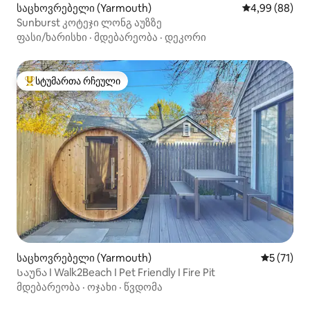
საცხოვრებელი (Yarmouth)
საშუალო შეფა
4,99 (88)
Sunburst კოტეჯი ლონგ აუზზე
ფასი/ხარისხი
·
მდებარეობა
·
დეკორი
სტუმართა რჩეული
სტუმართა რჩეული მოწინავე ვარიანტი
საცხოვრებელი (Yarmouth)
საშუალო 
5 (71)
Საუნა I Walk2Beach I Pet Friendly I Fire Pit
მდებარეობა
·
ოჯახი
·
წვდომა