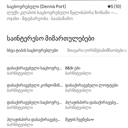
საცხოვრებელი (Dennis Port)
საშუალო შ
5 (10)
ლუქს-კლასის საცხოვრებელი წყლისპირა ზონაში —
ჯაკუზი, ტერასა და ხედი წყალზე
ოჯახი
·
მდებარეობა
·
სააბაზანო
საინტერესო მიმართულებები
სხვა ტიპის საცხოვრებლები
მთავარი ღირსშესანიშნაობები
დასაქირავებელი საცხოვრებლები ადაპტირებული სიმაღლის უნიტაზით
B&B‑ები
ბარნსტეიბლი
ბარნსტეიბლი
დასაქირავებელი კონდომინიუმები
დასაქირავებელი ლოფტები
ბარნსტეიბლი
ბარნსტეიბლი
დასაქირავებელი საცხოვრებლები კაიაკით
პლაჟისპირა დასაქირავებელი კონდომინიუმები
ბარნსტეიბლი
ბარნსტეიბლი
პლაჟისპირა დასაქირავებელი საცხოვრებლები
მეტის ჩვენება
ბარნსტეიბლი