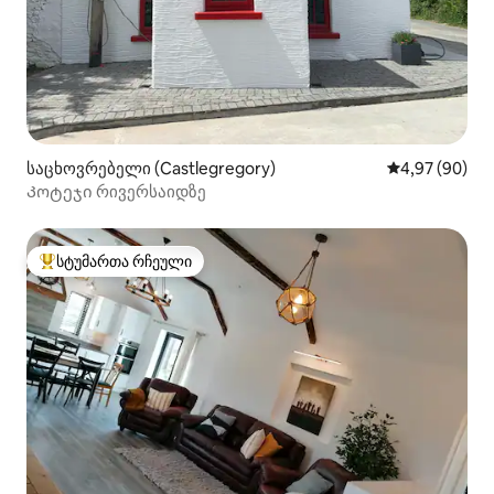
საცხოვრებელი (Castlegregory)
საშუალო შეფა
4,97 (90)
Კოტეჯი რივერსაიდზე
სტუმართა რჩეული
სტუმართა რჩეული მოწინავე ვარიანტი