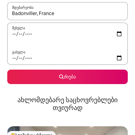
მდებარეობა
როცა შედეგები ხელმისაწვდომი გახდება, ნავიგაციისთვის გამ
შესვლა
გასვლა
ძიება
ახლომდებარე საცხოვრებლები
თვიურად