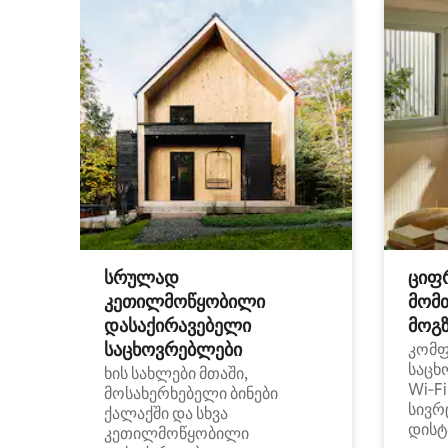
სრულად
ციფ
კეთილმოწყობილი
მომ
დასაქირავებელი
მოგზ
საცხოვრებლები
კომ
საცხ
ხის სახლები მთაში,
Wi‑F
მოსახერხებელი ბინები
სივრ
ქალაქში და სხვა
დისტ
კეთილმოწყობილი