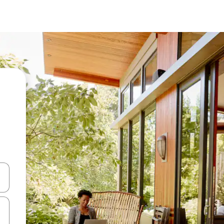
ციისთვის გამოიყენეთ კლავიშები ზემოთ/ქვემოთ მიმართული ისრებით 