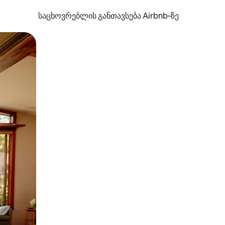
საცხოვრებლის განთავსება Airbnb‑ზე
ან შეხებისა თუ თითის გასმის ჟესტები.