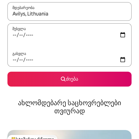
მდებარეობა
როცა შედეგები ხელმისაწვდომი გახდება, ნავიგაციისთვის გამ
შესვლა
გასვლა
ძიება
ახლომდებარე საცხოვრებლები
თვიურად