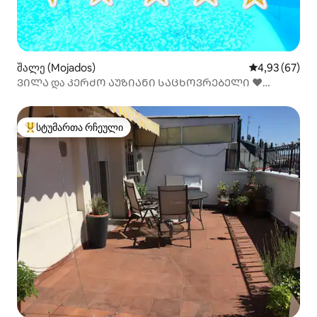
შალე (Mojados)
საშუალო შეფა
4,93 (67)
ᲕᲘᲚᲐ და ᲙᲔᲠᲫᲝ ᲐᲣᲖᲘᲐᲜᲘ ᲡᲐᲪᲮᲝᲕᲠᲔᲑᲔᲚᲘ ❤️
ნამდვილად შეგიყვარდებათ
სტუმართა რჩეული
სტუმართა რჩეული მოწინავე ვარიანტი