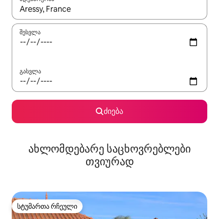
როცა შედეგები ხელმისაწვდომი გახდება, ნავიგაციისთვის გამ
შესვლა
გასვლა
ძიება
ახლომდებარე საცხოვრებლები
თვიურად
სტუმართა რჩეული
სტუმართა რჩეული