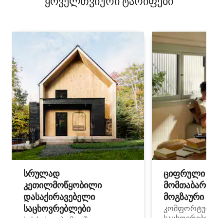
ყოველთვიური ტარიფები
სრულად
ციფრული
კეთილმოწყობილი
მომთაბარეებ
დასაქირავებელი
მოგზაური სპ
საცხოვრებლები
კომფორტული