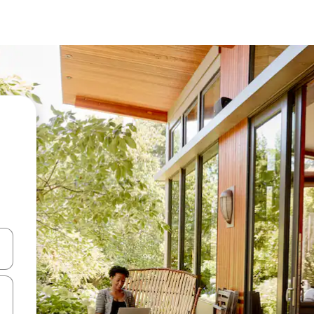
ციისთვის გამოიყენეთ კლავიშები ზემოთ/ქვემოთ მიმართული ისრებით 