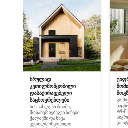
სრულად
ციფ
კეთილმოწყობილი
მომ
დასაქირავებელი
მოგზ
საცხოვრებლები
კომ
საცხ
ხის სახლები მთაში,
Wi‑F
მოსახერხებელი ბინები
სივრ
ქალაქში და სხვა
დისტ
კეთილმოწყობილი