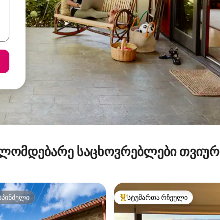
ლომდებარე საცხოვრებლები თვიუ
სპინძელი
სტუმართა რჩეული
სპინძელი
სტუმართა რჩეული მოწინავე ვ