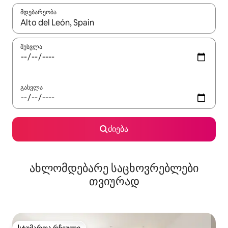
მდებარეობა
როცა შედეგები ხელმისაწვდომი გახდება, ნავიგაციისთვის გამ
შესვლა
გასვლა
ძიება
ახლომდებარე საცხოვრებლები
თვიურად