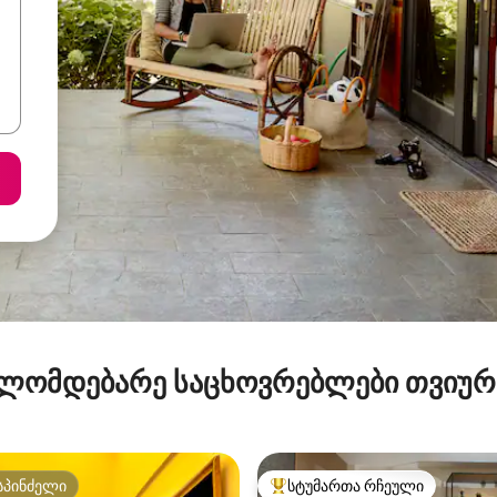
ლომდებარე საცხოვრებლები თვიუ
სპინძელი
სტუმართა რჩეული
სპინძელი
სტუმართა რჩეული მოწინავე ვ