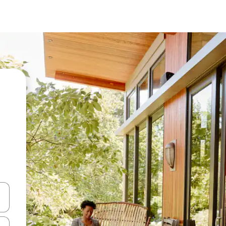
ციისთვის გამოიყენეთ კლავიშები ზემოთ/ქვემოთ მიმართული ისრებით 