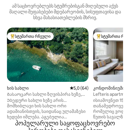
ამ საცხოვრებლებს სტუმრებისგან მიღებული აქვს
მაღალი შეფასებები მდებარეობის, სისუფთავისა და
სხვა მახასიათებლების მხრივ.
სტუმართა რჩეული
სტუმართა რჩე
სტუმართა რჩეული მოწინავე ვარიანტი
სტუმართა რჩეული
ხის სახლი
საშუალო შეფასებაა 5‑დან 5
5,0 (64)
კონდომინიუმი (Ag
i)
Გასაოცარი სახლი ზღვისპირა ხეზე,
Lefteris apartment
საიდანაც თვალწარმტაცი ხედები
Უბედური სახლი ხეზე არის…
ისიამოვნეთ 155 კ
იშლება
მომხიბლავი ხის სახლი ორი
თანამედროვე და
ადამიანისთვის, საიდანაც ულამაზესი
რომელიც ვოლოს
ხედები იშლება. Აგებულია
წუთის სავალზეა 
პოპულარული საყოფაცხოვრებო
ზეთისხილის უძველეს ხეებს შორის,
მეტრში, პილიონი
რომელიც ზღვას გადაჰყურებს. Თქვენ
აგრია-ვოლოში.. 